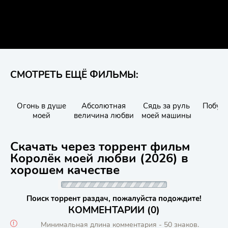
СМОТРЕТЬ ЕЩЁ ФИЛЬМЫ:
Огонь в душе
Абсолютная
Сядь за руль
Побудь
моей
величина любви
моей машины
шк
Скачать через торрент фильм
Королёк моей любви (2026) в
хорошем качестве
Поиск торрент раздач, пожалуйста подождите!
КОММЕНТАРИИ (0)
Минимальная длина комментария - 50 знаков.