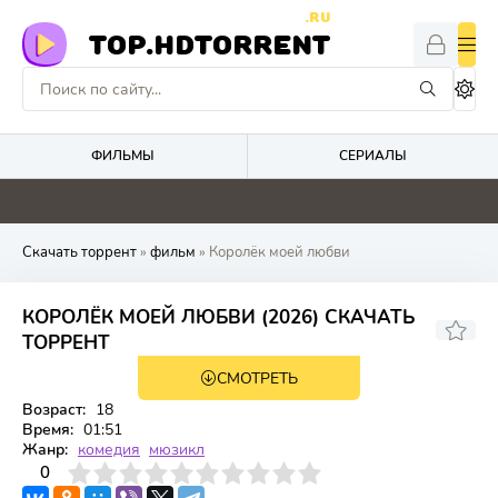
.RU
TOP.HDTORRENT
ФИЛЬМЫ
СЕРИАЛЫ
0
0
4.8
0
Скачать торрент
»
фильм
» Королёк моей любви
КОРОЛЁК МОЕЙ ЛЮБВИ (2026) СКАЧАТЬ
ТОРРЕНТ
СМОТРЕТЬ
WEB-DL
Возраст:
18
Время:
01:51
Жанр:
комедия
мюзикл
3
4
0
5
6
7
8
9
10