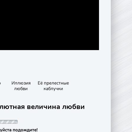
ю
Иллюзия
Её прелестные
любви
каблучки
олютная величина любви
уйста подождите!