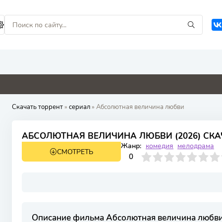
1
5.3
0
4.4
0
Скачать торрент
»
сериал
» Абсолютная величина любви
АБСОЛЮТНАЯ ВЕЛИЧИНА ЛЮБВИ (2026) СКА
Жанр:
комедия
мелодрама
СМОТРЕТЬ
1 сезон 16 серия
0
1
2
3
4
0
5
6
7
8
9
10
Описание фильма Абсолютная величина любв