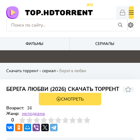
.RU
TOP.HDTORRENT
ФИЛЬМЫ
СЕРИАЛЫ
4.1
0
4.8
8.8
Скачать торрент
»
сериал
» Берега любви
БЕРЕГА ЛЮБВИ (2026) СКАЧАТЬ ТОРРЕНТ
СМОТРЕТЬ
1 сезон 12 серия
Возраст:
16
Жанр:
мелодрама
3
4
0
5
6
7
8
9
10