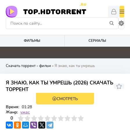
.RU
TOP.HDTORRENT
ФИЛЬМЫ
СЕРИАЛЫ
0
0
0
0
Скачать торрент
»
фильм
» Я знаю, как ты умрешь
Я ЗНАЮ, КАК ТЫ УМРЕШЬ (2026) СКАЧАТЬ
ТОРРЕНТ
СМОТРЕТЬ
WEB-DL
Время:
01:28
Жанр:
ужас
3
4
0
5
6
7
8
9
10