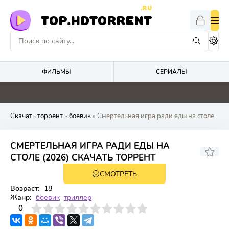
.RU
TOP.HDTORRENT
ФИЛЬМЫ
СЕРИАЛЫ
0
4.1
2.9
0
Скачать торрент
»
боевик
» Смертельная игра ради еды на столе
СМЕРТЕЛЬНАЯ ИГРА РАДИ ЕДЫ НА
СТОЛЕ (2026) СКАЧАТЬ ТОРРЕНТ
СМОТРЕТЬ
WEBRip
1 сезон 10 серия
Возраст:
18
Жанр:
боевик
триллер
3
4
0
5
6
7
8
9
10