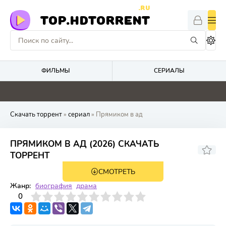
.RU
TOP.HDTORRENT
ФИЛЬМЫ
СЕРИАЛЫ
0
0
4.9
0
Скачать торрент
»
сериал
» Прямиком в ад
ПРЯМИКОМ В АД (2026) СКАЧАТЬ
ТОРРЕНТ
СМОТРЕТЬ
1 сезон 9 серия
Жанр:
биография
драма
3
4
0
5
6
7
8
9
10