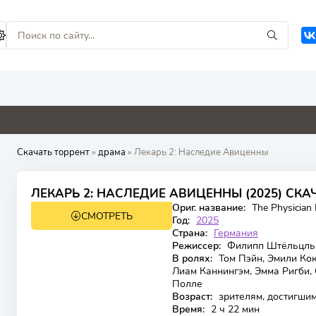
0
0
0
5.3
Скачать торрент
»
драма
» Лекарь 2: Наследие Авиценны
6.765
ЛЕКАРЬ 2: НАСЛЕДИЕ АВИЦЕННЫ (2025) СКА
Ориг. название:
The Physician I
СМОТРЕТЬ
WEB-DL
Год:
2025
Страна:
Германия
Режиссер:
Филипп Штёльцль
В ролях:
Том Пэйн, Эмили Кок
Лиам Каннингэм, Эмма Ригби, 
Полле
Возраст:
зрителям, достигшим
Время:
2 ч 22 мин