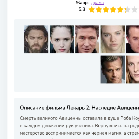
Жанр:
драма
53
1
2
3
5.3
4
5
6
7
8
9
10
Описание фильма Лекарь 2: Наследие Авицен
Смерть великого Авиценны оставила в душе Роба Коу
в каждом движении рук ученика. Вернувшись на роди
мастерство воспринимается как черная магия, а стр