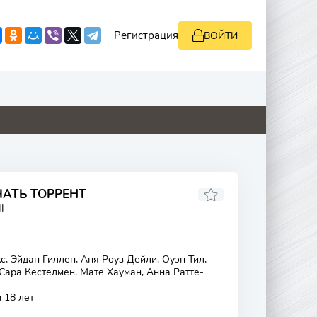
Регистрация
ВОЙТИ
8.8
5.5
4.1
3.3
ЧАТЬ ТОРРЕНТ
I
с, Эйдан Гиллен, Аня Роуз Дейли, Оуэн Тил,
Сара Кестелмен, Мате Хауман, Анна Ратте-
 18 лет