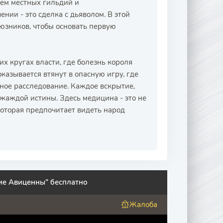
ием местных гильдий и
нии - это сделка с дьяволом. В этой
юзников, чтобы основать первую
х кругах власти, где болезнь короля
казывается втянут в опасную игру, где
вное расследование. Каждое вскрытие,
жаждой истины. Здесь медицина - это не
которая предпочитает видеть народ
ие Авиценны" бесплатно
Жалоба