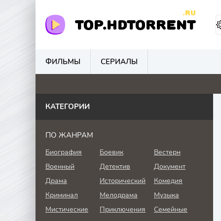
.RU
TOP.HDTORRENT
ФИЛЬМЫ
СЕРИАЛЫ
4.8
4.6
4.8
5.
КАТЕГОРИИ
ПО ЖАНРАМ
Биография
Боевик
Вестерн
Военный
Детектив
Документ
Драма
Исторический
Комедия
Криминал
Мелодрама
Музыка
Мистические
Приключения
Семейные