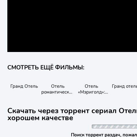
СМОТРЕТЬ ЕЩЁ ФИЛЬМЫ:
Гранд Отель
Отель
Отель
Гранд отел
романтических
«Мэриголд»:
свиданий
Лучший из
экзотических
Скачать через торрент сериал Отель
хорошем качестве
Поиск торрент раздач, пожал