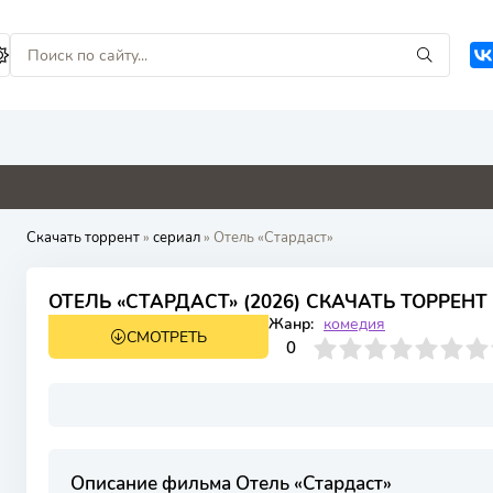
1
5.2
0
0
4.9
Скачать торрент
»
сериал
» Отель «Стардаст»
ОТЕЛЬ «СТАРДАСТ» (2026) СКАЧАТЬ ТОРРЕНТ
Жанр:
комедия
СМОТРЕТЬ
1 сезон 7 серия
0
1
2
3
4
0
5
6
7
8
9
10
Описание фильма Отель «Стардаст»