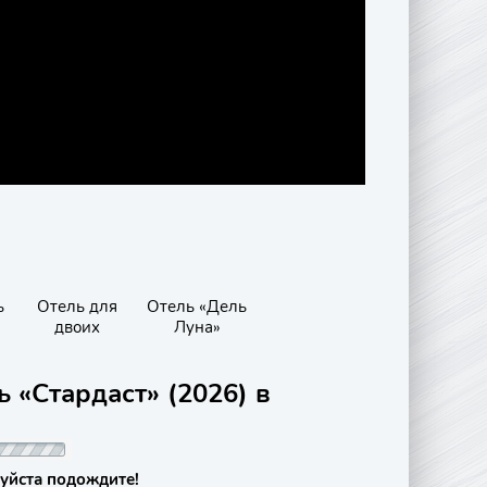
ь
Отель для
Отель «Дель
двоих
Луна»
 «Стардаст» (2026) в
уйста подождите!