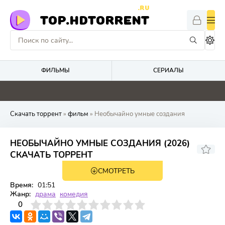
.RU
TOP.HDTORRENT
ФИЛЬМЫ
СЕРИАЛЫ
4.9
0
5
0
Скачать торрент
»
фильм
» Необычайно умные создания
НЕОБЫЧАЙНО УМНЫЕ СОЗДАНИЯ (2026)
СКАЧАТЬ ТОРРЕНТ
СМОТРЕТЬ
WEB-DL
Время:
01:51
Жанр:
драма
комедия
3
4
0
5
6
7
8
9
10