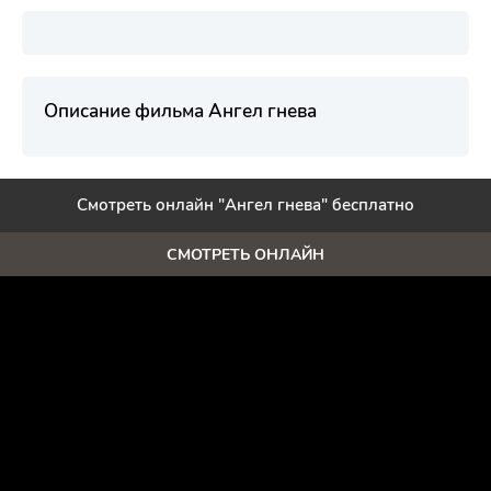
Описание фильма Ангел гнева
Смотреть онлайн "Ангел гнева" бесплатно
СМОТРЕТЬ ОНЛАЙН