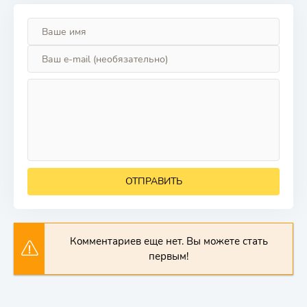
ОТПРАВИТЬ
Комментариев еще нет. Вы можете стать
первым!