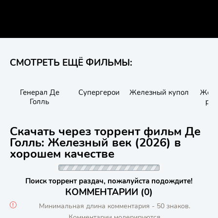
СМОТРЕТЬ ЕЩЁ ФИЛЬМЫ:
Генерал Де
Супергерои
Железный купол
Жел
Голль
ры
Скачать через торрент фильм Де
Голль: Железный век (2026) в
хорошем качестве
Поиск торрент раздач, пожалуйста подождите!
КОММЕНТАРИИ (0)
Минимальная длина комментария - 50 знаков.
Комментарии модерируются