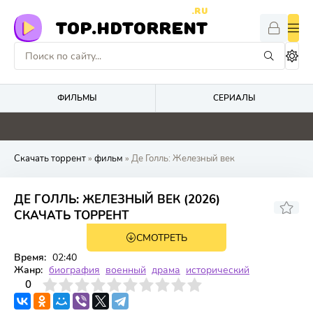
.RU
TOP.HDTORRENT
ФИЛЬМЫ
СЕРИАЛЫ
4.7
0
0
0
Скачать торрент
»
фильм
» Де Голль: Железный век
ДЕ ГОЛЛЬ: ЖЕЛЕЗНЫЙ ВЕК (2026)
СКАЧАТЬ ТОРРЕНТ
СМОТРЕТЬ
TS
Время:
02:40
Жанр:
биография
военный
драма
исторический
3
4
0
5
6
7
8
9
10