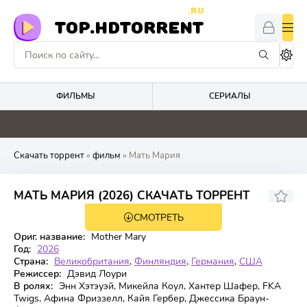
.RU
TOP.HDTORRENT
ФИЛЬМЫ
СЕРИАЛЫ
0
0
5.3
4.1
Скачать торрент
»
фильм
» Мать Мария
5.565
5.2
МАТЬ МАРИЯ (2026) СКАЧАТЬ ТОРРЕНТ
СМОТРЕТЬ
WEB-DL
Ориг. название:
Mother Mary
Год:
2026
Страна:
Великобритания
,
Финляндия
,
Германия
,
США
Режиссер:
Дэвид Лоури
В ролях:
Энн Хэтэуэй, Микейла Коул, Хантер Шафер, FKA
Twigs, Афина Фриззелл, Кайя Гербер, Джессика Браун-