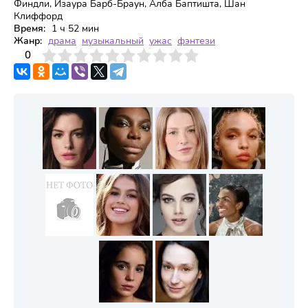
Финдли, Изаура Барб-Браун, Алба Баптишта, Шан
Клиффорд
Время:
1 ч 52 мин
Жанр:
драма
музыкальный
ужас
фэнтези
3
4
0
5
6
7
8
9
10