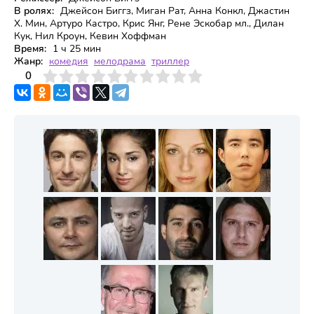
В ролях:
Джейсон Биггз, Миган Рат, Анна Конкл, Джастин
Х. Мин, Артуро Кастро, Крис Янг, Рене Эскобар мл., Дилан
Кук, Нил Кроун, Кевин Хоффман
Время:
1 ч 25 мин
Жанр:
комедия
мелодрама
триллер
3
4
0
5
6
7
8
9
10