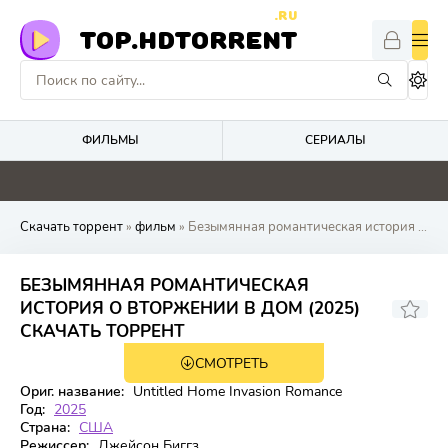
.RU
TOP.HDTORRENT
ФИЛЬМЫ
СЕРИАЛЫ
4.1
0
0
0
Скачать торрент
»
фильм
» Безымянная романтическая история о вторжении в дом
БЕЗЫМЯННАЯ РОМАНТИЧЕСКАЯ
ИСТОРИЯ О ВТОРЖЕНИИ В ДОМ (2025)
5.9
СКАЧАТЬ ТОРРЕНТ
СМОТРЕТЬ
WEB-DL
Ориг. название:
Untitled Home Invasion Romance
Год:
2025
Страна:
США
Режиссер:
Джейсон Биггз