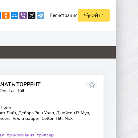
Регистрация
ВОЙТИ
4.6
0
0
5.3
АЧАТЬ ТОРРЕНТ
One Last Kill
 Грин
т Лайт, Дебора Энн Уолл, Джейсон Р. Мур,
он, Келли Баррет, Colton Hill, Nick
ал
приключения
триллер