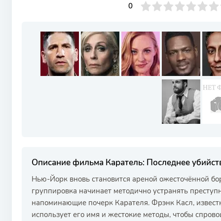
0
1
2
3
4
0
5
6
7
8
9
10
Описание фильма Каратель: Последнее убийст
Нью-Йорк вновь становится ареной ожесточённой бор
группировка начинает методично устранять преступн
напоминающие почерк Карателя. Фрэнк Касл, известны
использует его имя и жестокие методы, чтобы спров