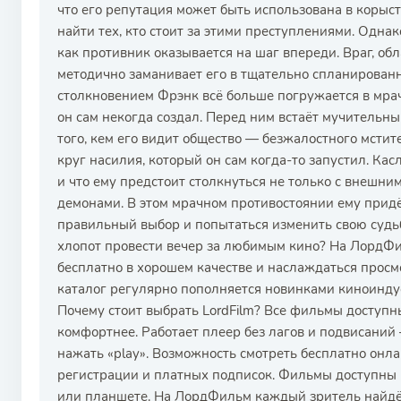
что его репутация может быть использована в корыст
найти тех, кто стоит за этими преступлениями. Одна
как противник оказывается на шаг впереди. Враг, о
методично заманивает его в тщательно спланирова
столкновением Фрэнк всё больше погружается в мра
он сам некогда создал. Перед ним встаёт мучительны
того, кем его видит общество — безжалостного мстит
круг насилия, который он сам когда-то запустил. Касл
и что ему предстоит столкнуться не только с внешни
демонами. В этом мрачном противостоянии ему придёт
правильный выбор и попытаться изменить свою судьбу
хлопот провести вечер за любимым кино? На ЛордФ
бесплатно в хорошем качестве и наслаждаться прос
каталог регулярно пополняется новинками киноиндус
Почему стоит выбрать LordFilm? Все фильмы доступн
комфортнее. Работает плеер без лагов и подвисани
нажать «play». Возможность смотреть бесплатно онл
регистрации и платных подписок. Фильмы доступны к
или планшете. На ЛордФильм каждый зритель найдёт