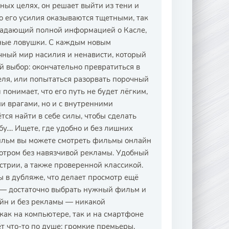
ных целях, он решает выйти из тени и
ко его усилия оказываются тщетными, так
бладающий полной информацией о Касле,
нные ловушки. С каждым новым
чный мир насилия и ненависти, который
й выбор: окончательно превратиться в
еля, или попытаться разорвать порочный
 понимает, что его путь не будет лёгким,
ми врагами, но и с внутренними
ся найти в себе силы, чтобы сделать
.... Ищете, где удобно и без лишних
ильм вы можете смотреть фильмы онлайн
мотром без навязчивой рекламы. Удобный
трии, а также проверенной классикой.
ы в дубляже, что делает просмотр ещё
й — достаточно выбрать нужный фильм и
айн и без рекламы — никакой
ак на компьютере, так и на смартфоне
 что-то по душе: громкие премьеры,