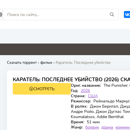
0
0
0
0
Скачать торрент
»
фильм
» Каратель: Последнее убийство
6.955
КАРАТЕЛЬ: ПОСЛЕДНЕЕ УБИЙСТВО (2026) СК
Ориг. название:
The Punisher: 
СМОТРЕТЬ
WEB-DL
Год:
2026
Страна:
США
Режиссер:
Рейнальдо Маркус
В ролях:
Джон Бернтал, Джуди
Андре Ройо, Джон Дуглас Томпс
Koumalatsos, Addie Bernthal
Время:
51 мин
Жанр:
боевик
драма
кримин