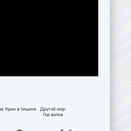
не
Крик в тишине
Другой мир:
Год волка