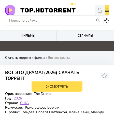
.RU
TOP.HDTORRENT
ФИЛЬМЫ
СЕРИАЛЫ
4.1
2.9
0
0
Скачать торрент
»
фильм
» Вот это драма!
ВОТ ЭТО ДРАМА! (2026) СКАЧАТЬ
7.105
ТОРРЕНТ
СМОТРЕТЬ
WEB-DL
Ориг. название:
The Drama
Год:
2026
Страна:
США
Режиссер:
Кристоффер Боргли
В ролях:
Зендея, Роберт Паттинсон, Алана Хаим, Мамуду