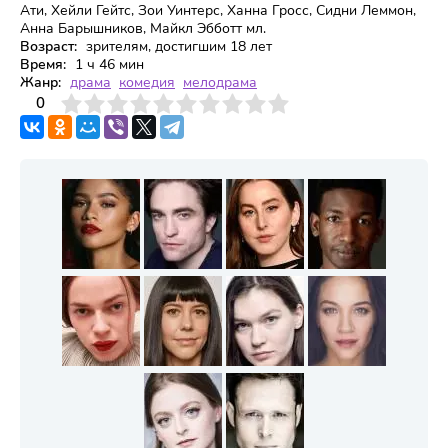
Ати, Хейли Гейтс, Зои Уинтерс, Ханна Гросс, Сидни Леммон,
Анна Барышников, Майкл Эбботт мл.
Возраст:
зрителям, достигшим 18 лет
Время:
1 ч 46 мин
Жанр:
драма
комедия
мелодрама
3
4
0
5
6
7
8
9
10