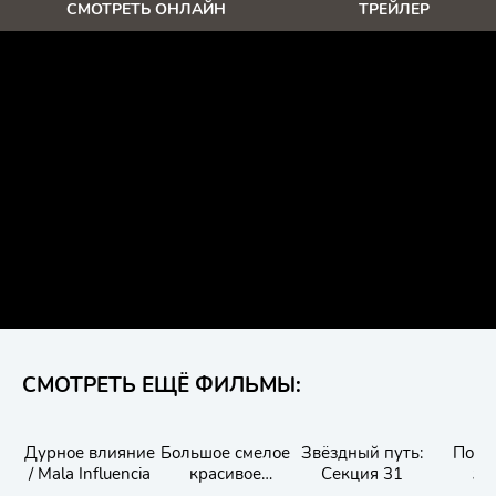
СМОТРЕТЬ ОНЛАЙН
ТРЕЙЛЕР
СМОТРЕТЬ ЕЩЁ ФИЛЬМЫ:
Дурное влияние
Большое смелое
Звёздный путь:
Полч
/ Mala Influencia
красивое
Секция 31
жи
путешествие