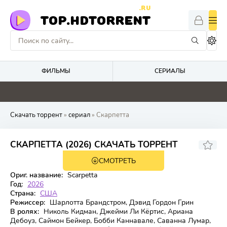
.RU
TOP.HDTORRENT
ФИЛЬМЫ
СЕРИАЛЫ
0
0
0
0
Скачать торрент
»
сериал
» Скарпетта
СКАРПЕТТА (2026) СКАЧАТЬ ТОРРЕНТ
СМОТРЕТЬ
1 сезон 8 серия
Ориг. название:
Scarpetta
Год:
2026
Страна:
США
Режиссер:
Шарлотта Брандстром, Дэвид Гордон Грин
В ролях:
Николь Кидман, Джейми Ли Кёртис, Ариана
Дебоуз, Саймон Бейкер, Бобби Каннавале, Саванна Лумар,