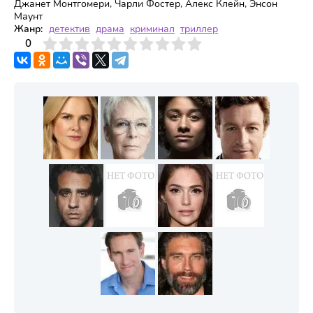
Джанет Монтгомери, Чарли Фостер, Алекс Клейн, Энсон
Маунт
Жанр:
детектив
драма
криминал
триллер
3
4
0
5
6
7
8
9
10