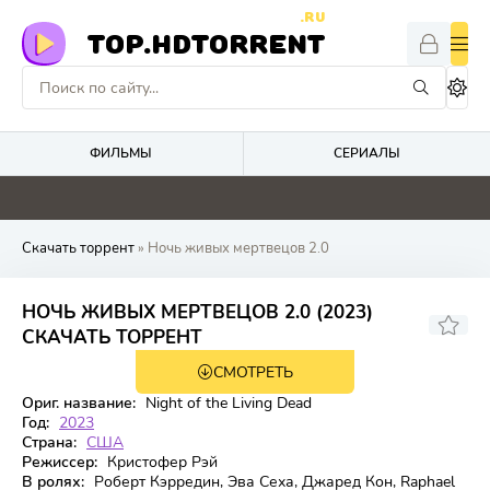
.RU
TOP.HDTORRENT
ФИЛЬМЫ
СЕРИАЛЫ
0
0
0
0
Скачать торрент
» Ночь живых мертвецов 2.0
НОЧЬ ЖИВЫХ МЕРТВЕЦОВ 2.0 (2023)
4.211
СКАЧАТЬ ТОРРЕНТ
СМОТРЕТЬ
WEB-DL
Ориг. название:
Night of the Living Dead
Год:
2023
Страна:
США
Режиссер:
Кристофер Рэй
В ролях:
Роберт Кэрредин, Эва Сеха, Джаред Кон, Raphael