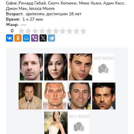
Gabai, Ричард Габай, Скотч Хопкинс, Мико Хьюз, Адам Хасс,
Джон Мак, Jessica Moore
Возраст:
зрителям, достигшим 18 лет
Время:
1 ч 27 мин
Жанр:
---
3
4
0
5
6
7
8
9
10