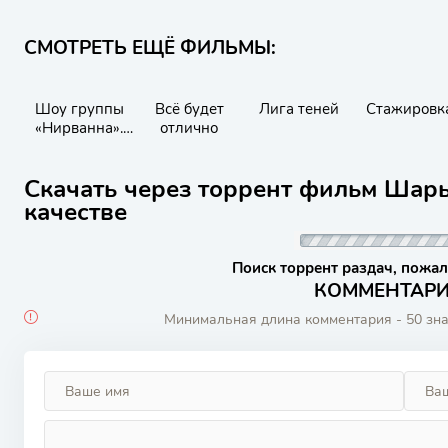
СМОТРЕТЬ ЕЩЁ ФИЛЬМЫ:
Шоу группы
Всё будет
Лига теней
Стажировк
«Нирванна».
отлично
Фильм /
Nirvanna the
Скачать через торрент фильм Шары
Band the Show
the Movie
качестве
Поиск торрент раздач, пожал
КОММЕНТАРИИ
Минимальная длина комментария - 50 зн