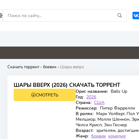
0
0
0
0
Скачать торрент
»
боевик
» Шары вверх
ШАРЫ ВВЕРХ (2026) СКАЧАТЬ ТОРРЕНТ
Ориг. название:
Balls Up
СМОТРЕТЬ
WEB-DL
Год:
2026
Страна:
США
Режиссер:
Питер Фаррелли
В ролях:
Марк Уолберг, Пол У
Мелшиор, Молли Шеннон, Эрик
Челси Крисп, Зен Геснер
Возраст:
зрителям, достигшим
Жанр:
боевик
комедия