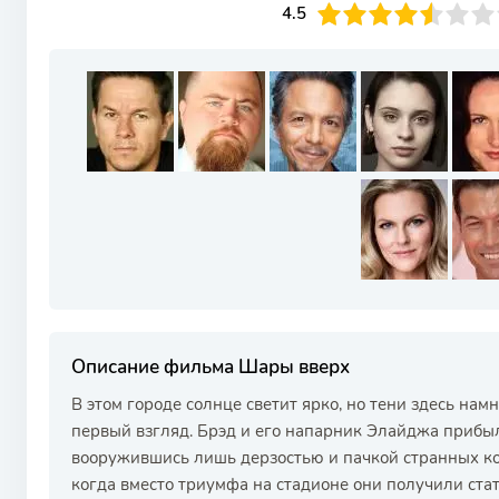
45
1
2
3
4.5
4
5
6
7
8
9
10
Описание фильма Шары вверх
В этом городе солнце светит ярко, но тени здесь нам
первый взгляд. Брэд и его напарник Элайджа прибыл
вооружившись лишь дерзостью и пачкой странных кон
когда вместо триумфа на стадионе они получили стат