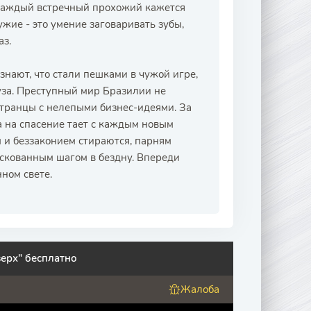
а каждый встречный прохожий кажется
жие - это умение заговаривать зубы,
аз.
знают, что стали пешками в чужой игре,
уза. Преступный мир Бразилии не
странцы с нелепыми бизнес-идеями. За
 на спасение тает с каждым новым
 и беззаконием стираются, парням
скованным шагом в бездну. Впереди
ном свете.
ерх" бесплатно
Жалоба