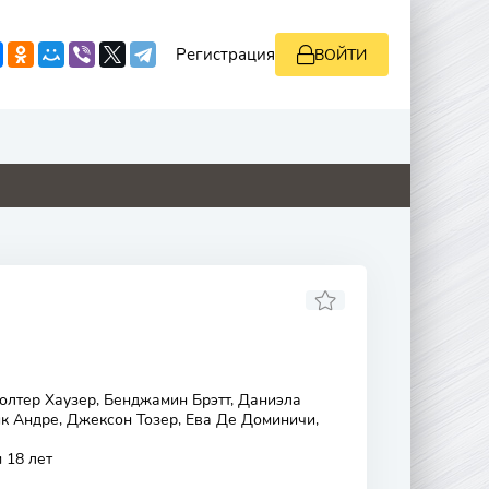
Регистрация
ВОЙТИ
0
0
0
0
олтер Хаузер, Бенджамин Брэтт, Даниэла
 Андре, Джексон Тозер, Ева Де Доминичи,
 18 лет