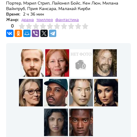
Портер, Мэрил Стрип, Лайонел Бойс, Кен Люн, Милана
Вайнтруб, Прия Кансара, Малакай Кирби
Время:
2 ч 36 мин
Жанр:
драма
триллер
фантастика
3
4
0
5
6
7
8
9
10