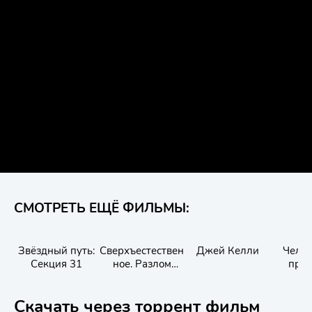
СМОТРЕТЬ ЕЩЁ ФИЛЬМЫ:
Звёздный путь:
Сверхъестествен
Джей Келли
Челов
Секция 31
ное. Разлом
про
времени
Скачать через торрент фильм