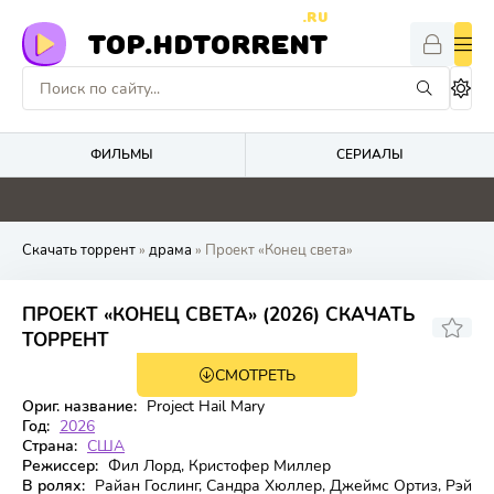
.RU
TOP.HDTORRENT
ФИЛЬМЫ
СЕРИАЛЫ
4.1
0
0
0
Скачать торрент
»
драма
» Проект «Конец света»
ПРОЕКТ «КОНЕЦ СВЕТА» (2026) СКАЧАТЬ
8.404
8.4
ТОРРЕНТ
СМОТРЕТЬ
WEBRip
Ориг. название:
Project Hail Mary
Год:
2026
Страна:
США
Режиссер:
Фил Лорд, Кристофер Миллер
В ролях:
Райан Гослинг, Сандра Хюллер, Джеймс Ортиз, Рэй