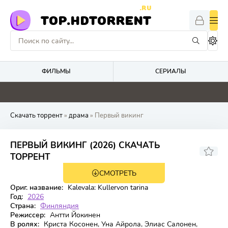
.RU
TOP.HDTORRENT
ФИЛЬМЫ
СЕРИАЛЫ
4.6
0
0
0
Скачать торрент
»
драма
» Первый викинг
ПЕРВЫЙ ВИКИНГ (2026) СКАЧАТЬ
6.5
ТОРРЕНТ
СМОТРЕТЬ
WEB-DL
Ориг. название:
Kalevala: Kullervon tarina
Год:
2026
Страна:
Финляндия
Режиссер:
Антти Йокинен
В ролях:
Криста Косонен, Уна Айрола, Элиас Салонен,