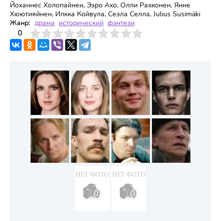
Йоханнес Холопайнен, Ээро Ахо, Олли Рахконен, Янне
Хюютияйнен, Илкка Койвула, Сеэла Селла, Julius Susimäki
Жанр:
драма
исторический
фэнтези
3
4
0
5
6
7
8
9
10