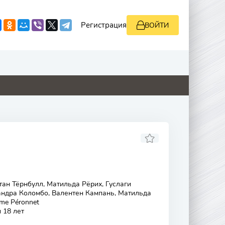
Регистрация
ВОЙТИ
0
5.1
0
0
н Тёрнбулл, Матильда Рёрих, Гуслаги
андра Коломбо, Валентен Кампань, Матильда
me Péronnet
 18 лет