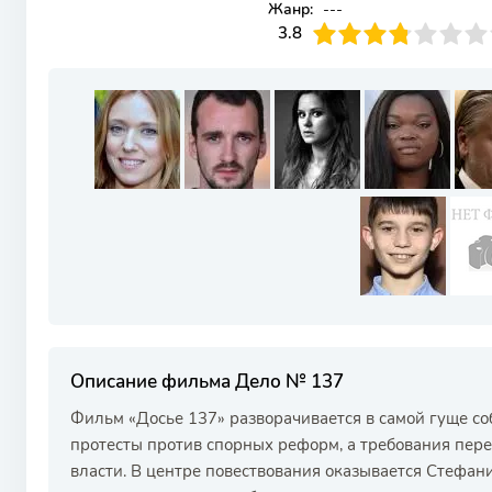
Жанр:
---
38
1
2
3
3.8
4
5
6
7
8
9
10
Описание фильма Дело № 137
Фильм «Досье 137» разворачивается в самой гуще со
протесты против спорных реформ, а требования пер
власти. В центре повествования оказывается Стефа