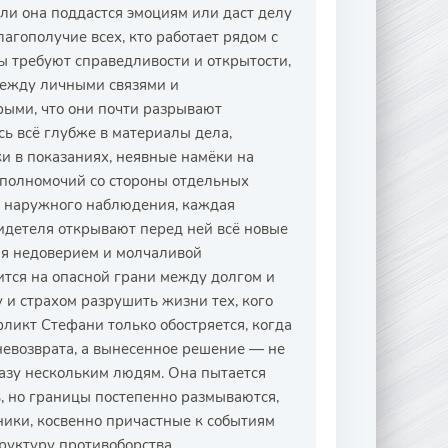
сли она поддастся эмоциям или даст делу
лагополучие всех, кто работает рядом с
ы требуют справедливости и открытости,
между личными связями и
рыми, что они почти разрывают
ь всё глубже в материалы дела,
 в показаниях, неявные намёки на
полномочий со стороны отдельных
р наружного наблюдения, каждая
идетеля открывают перед ней всё новые
ая недоверием и молчаливой
ится на опасной грани между долгом и
и страхом разрушить жизни тех, кого
ликт Стефани только обостряется, когда
 невозврата, а вынесенное решение — не
азу нескольким людям. Она пытается
, но границы постепенно размываются,
ники, косвенно причастные к событиям
руктуру противоборства