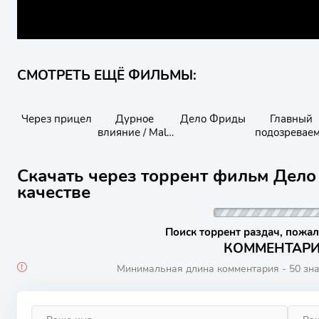
СМОТРЕТЬ ЕЩЁ ФИЛЬМЫ:
Через прицел
Дурное
Дело Фриды
Главный
влияние / Mala
подозревае
Influencia
й 1973
Скачать через торрент фильм Дело
качестве
Поиск торрент раздач, пожал
КОММЕНТАРИИ
Минимальная длина комментария - 50 зн