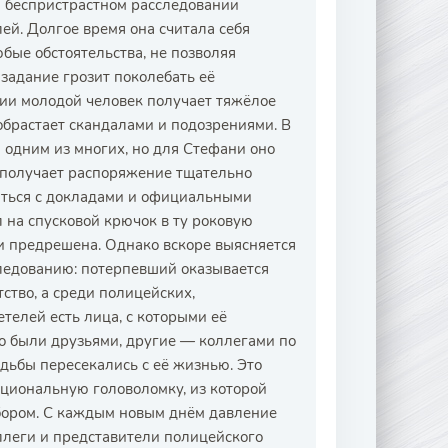
и беспристрастном расследовании
ей. Долгое время она считала себя
бые обстоятельства, не позволяя
задание грозит поколебать её
ции молодой человек получает тяжёлое
обрастает скандалами и подозрениями. В
 одним из многих, но для Стефани оно
 получает распоряжение тщательно
миться с докладами и официальными
 на спусковой крючок в ту роковую
и предрешена. Однако вскоре выясняется
следованию: потерпевший оказывается
тство, а среди полицейских,
телей есть лица, с которыми её
то были друзьями, другие — коллегами по
удьбы пересекались с её жизнью. Это
оциональную головоломку, из которой
бором. С каждым новым днём давление
оллеги и представители полицейского