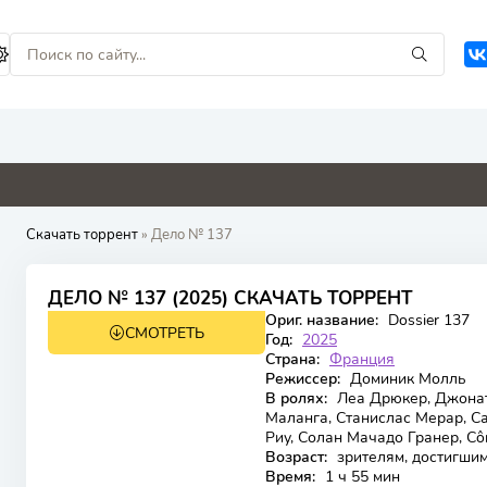
0
0
4.8
8.8
Скачать торрент
» Дело № 137
6.776
7.3
ДЕЛО № 137 (2025) СКАЧАТЬ ТОРРЕНТ
Ориг. название:
Dossier 137
СМОТРЕТЬ
WEB-DL
Год:
2025
Страна:
Франция
Режиссер:
Доминик Молль
В ролях:
Леа Дрюкер, Джоната
Маланга, Станислас Мерар, С
Риу, Солан Мачадо Гранер, Cô
Возраст:
зрителям, достигшим
Время:
1 ч 55 мин