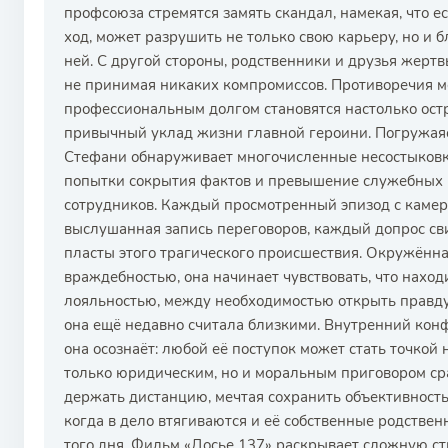
профсоюза стремятся замять скандал, намекая, что е
ход, может разрушить не только свою карьеру, но и б
ней. С другой стороны, родственники и друзья жертв
не принимая никаких компромиссов. Противоречия 
профессиональным долгом становятся настолько ост
привычный уклад жизни главной героини. Погружаяс
Стефани обнаруживает многочисленные несостыковки
попытки сокрытия фактов и превышение служебных 
сотрудников. Каждый просмотренный эпизод с каме
выслушанная запись переговоров, каждый допрос св
пласты этого трагического происшествия. Окружённ
враждебностью, она начинает чувствовать, что наход
лояльностью, между необходимостью открыть правду 
она ещё недавно считала близкими. Внутренний конф
она осознаёт: любой её поступок может стать точкой
только юридическим, но и моральным приговором ср
держать дистанцию, мечтая сохранить объективность
когда в дело втягиваются и её собственные родствен
того дня. Фильм «Досье 137» раскрывает сложную ст