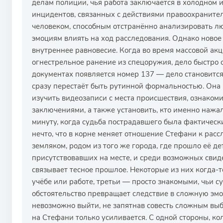
делам полиции, чья работа заключается в холодном 
инцидентов, связанных с действиями правоохранител
человеком, способным отстранённо анализировать лю
эмоциям влиять на ход расследования. Однако новое 
внутреннее равновесие. Когда во время массовой ак
огнестрельное ранение из спецоружия, дело быстро 
документах появляется номер 137 — дело становится
сразу перестаёт быть рутинной формальностью. Она
изучить видеозаписи с места происшествия, ознако
заключениями, а также установить, кто именно нажал
минуту, когда судьба пострадавшего была фактическ
нечто, что в корне меняет отношение Стефани к рас
земляком, родом из того же города, где прошло её де
присутствовавших на месте, и среди возможных свиде
связывает тесное прошлое. Некоторые из них когда-
учёбе или работе, третьи — просто знакомыми, чьи с
обстоятельство превращает следствие в сложную эм
невозможно выйти, не запятнав совесть сложным вы
на Стефани только усиливается. С одной стороны, к