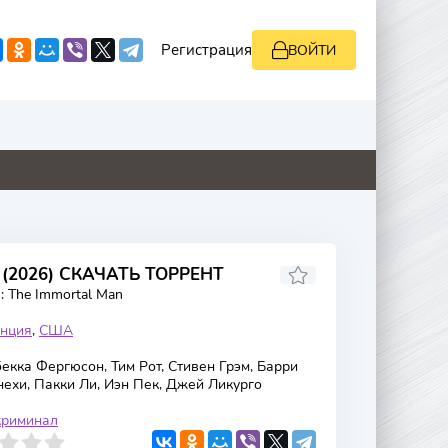
Регистрация
ВОЙТИ
0
0
0
0
(2026) СКАЧАТЬ ТОРРЕНТ
s: The Immortal Man
нция
,
США
кка Фергюсон, Тим Рот, Стивен Грэм, Барри
ехи, Пакки Ли, Иэн Пек, Джей Ликурго
криминал