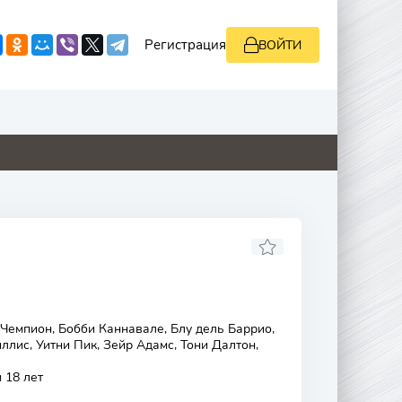
Регистрация
ВОЙТИ
9
0
0
0
Чемпион, Бобби Каннавале, Блу дель Баррио,
ллис, Уитни Пик, Зейр Адамс, Тони Далтон,
 18 лет