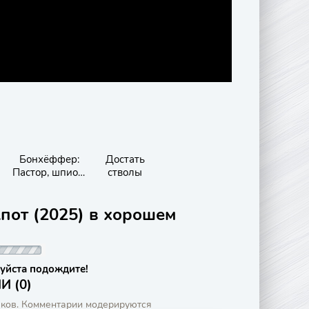
Бонхёффер:
Достать
Пастор, шпион,
стволы
убийца
пот (2025) в хорошем
уйста подождите!
 (0)
аков. Комментарии модерируются