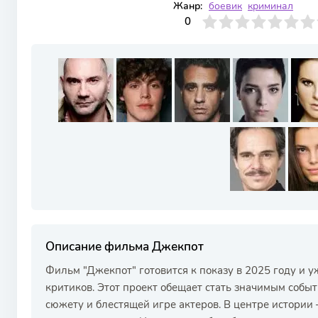
Жанр:
боевик
криминал
0
1
2
3
4
0
5
6
7
8
9
10
Описание фильма Джекпот
Фильм "Джекпот" готовится к показу в 2025 году и у
критиков. Этот проект обещает стать значимым собы
сюжету и блестящей игре актеров. В центре истори