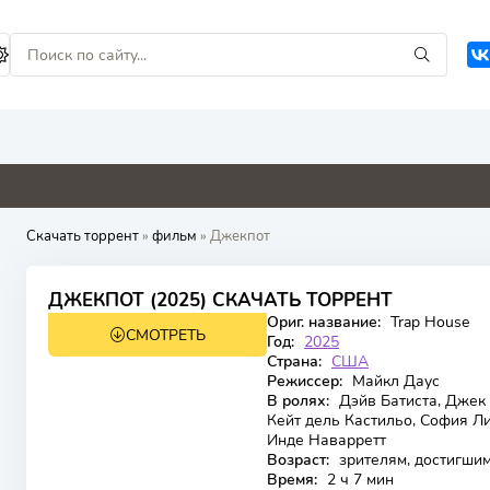
0
0
4.8
0
Скачать торрент
»
фильм
» Джекпот
6.172
5.3
ДЖЕКПОТ (2025) СКАЧАТЬ ТОРРЕНТ
Ориг. название:
Trap House
СМОТРЕТЬ
WEB-DL
Год:
2025
Страна:
США
Режиссер:
Майкл Даус
В ролях:
Дэйв Батиста, Джек 
Кейт дель Кастильо, София Ли
Инде Наварретт
Возраст:
зрителям, достигшим
Время:
2 ч 7 мин