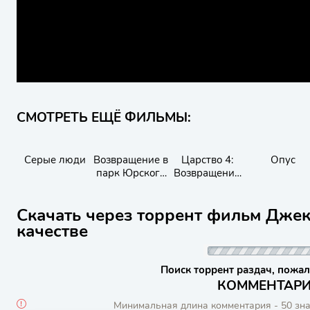
СМОТРЕТЬ ЕЩЁ ФИЛЬМЫ:
Серые люди
Возвращение в
Царство 4:
Опус
парк Юрского
Возвращение
периода
великого
генерала
Скачать через торрент фильм Джек
качестве
Поиск торрент раздач, пожал
КОММЕНТАРИИ
Минимальная длина комментария - 50 зн