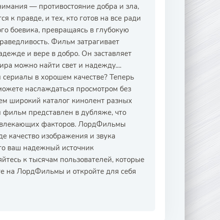
нимания — противостояние добра и зла,
я к правде, и тех, кто готов на все ради
ого боевика, превращаясь в глубокую
праведливость. Фильм затрагивает
дежде и вере в добро. Он заставляет
ира можно найти свет и надежду....
сериалы в хорошем качестве? Теперь
 можете наслаждаться просмотром без
ем широкий каталог кинолент разных
 фильм представлен в дубляже, что
отвлекающих факторов. ЛордФильмы
де качество изображения и звука
это ваш надежный источник
яйтесь к тысячам пользователей, которые
те на ЛордФильмы и откройте для себя