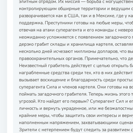
элитным отрядом. Их миссия — борьба с могуществе
контролирующим обширные территории и ведущим ож
разворачивается как в США, так и в Мексике, где у к
поддержка. Преступники готовы на любые меры, чтоб
отвечая на атаки суперагента и его команды с неве
неожиданно усложняется с появлением загадочного 
дерзко грабит склады и хранилища картеля, оставляя
несколько дней исчезают миллионы долларов, что в
правоохранительных органов. Примечательно, что де
Неизвестный грабитель действует с целью открыть б
награбленные средства среди тех, кто в них действи
вызывает восхищение и благодарность среди просты
суперагента Сила и членов картеля. Они готовы на в
поймать загадочного грабителя. Теперь жизнь этого 
угрозой. Кто найдет его первым? Суперагент Сил и е
личность и вернуть украденное, или же безжалостны
крайние меры, чтобы защитить свои интересы и верн
наполненным напряжением, захватывающими сценам
Зрители с нетерпением будут следить за развитием с