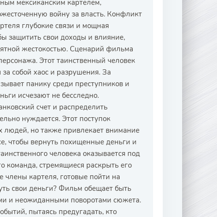
нным мексиканским картелем,
есточенную войну за власть. Конфликт
артеля глубокие связи и мощная
ы защитить свои доходы и влияние,
роятной жестокостью. Сценарий фильма
персонажа. Этот таинственный человек
 за собой хаос и разрушения. За
ызывает панику среди преступников и
ньги исчезают не бесследно.
анковский счет и распределить
тельно нуждается. Этот поступок
х людей, но также привлекает внимание
се, чтобы вернуть похищенные деньги и
таинственного человека оказывается под
го команда, стремящиеся раскрыть его
е члены картеля, готовые пойти на
уть свои деньги? Фильм обещает быть
и и неожиданными поворотами сюжета.
обытий, пытаясь предугадать, кто