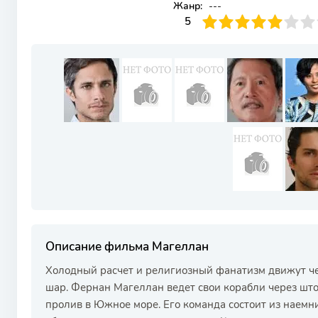
Жанр:
---
50
1
2
3
4
5
5
6
7
8
9
10
Описание фильма Магеллан
Холодный расчет и религиозный фанатизм движут ч
шар. Фернан Магеллан ведет свои корабли через шт
пролив в Южное море. Его команда состоит из наемн