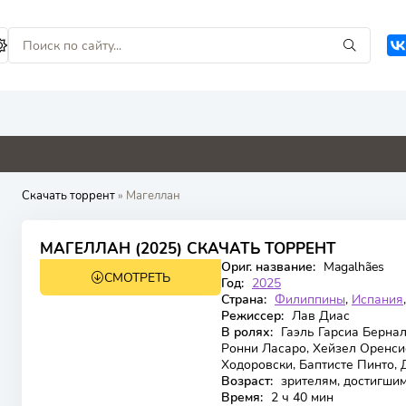
4.8
0
0
0
Скачать торрент
» Магеллан
6.6
МАГЕЛЛАН (2025) СКАЧАТЬ ТОРРЕНТ
Ориг. название:
Magalhães
СМОТРЕТЬ
WEB-DL
Год:
2025
Страна:
Филиппины
,
Испания
Режиссер:
Лав Диас
В ролях:
Гаэль Гарсиа Берна
Ронни Ласаро, Хейзел Оренси
Ходоровски, Баптисте Пинто,
Возраст:
зрителям, достигшим
Время:
2 ч 40 мин