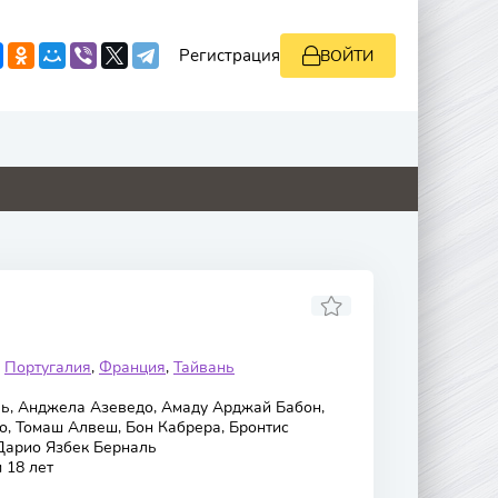
Регистрация
ВОЙТИ
0
4.8
8.8
0
,
Португалия
,
Франция
,
Тайвань
ль, Анджела Азеведо, Амаду Арджай Бабон,
о, Томаш Алвеш, Бон Кабрера, Бронтис
 Дарио Язбек Берналь
 18 лет