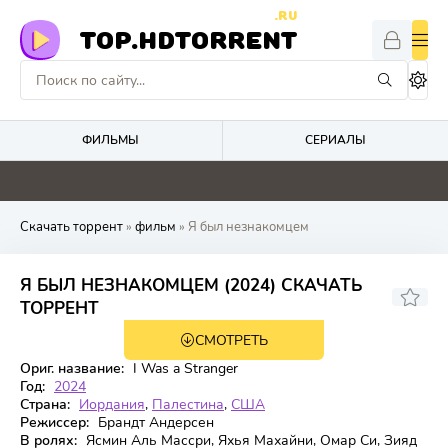
.RU
TOP.HDTORRENT
ФИЛЬМЫ
СЕРИАЛЫ
0
0
0
0
Скачать торрент
»
фильм
» Я был незнакомцем
Я БЫЛ НЕЗНАКОМЦЕМ (2024) СКАЧАТЬ
8.4
ТОРРЕНТ
СМОТРЕТЬ
WEB-DL
Ориг. название:
I Was a Stranger
Год:
2024
Страна:
Иордания
,
Палестина
,
США
Режиссер:
Брандт Андерсен
В ролях:
Ясмин Аль Массри, Яхья Махайни, Омар Си, Зияд