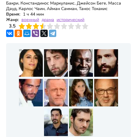
Бакри, Констандинос Маркулакис, Джейсон Беге, Масса
Дауд, Карлос Чаин, Айман Самман, Танос Токакис
Время:
1 ч 44 мин
Жанр:
военный
драма
исторический
3
3.5
4
5
6
7
8
9
10