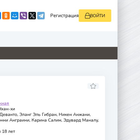
Регистрация
ВОЙТИ
9
4.6
0
0
жная
Чхан-хи
Деванто, Эланг Эль Гибран, Никен Анжани,
онни Анграини, Карина Салим, Эдувард Маналу,
 18 лет