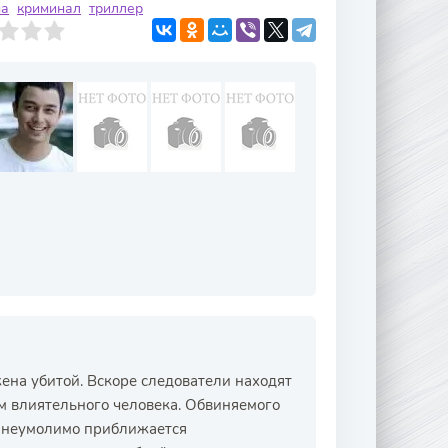
ма
криминал
триллер
ена убитой. Вскоре следователи находят
м влиятельного человека. Обвиняемого
о неумолимо приближается