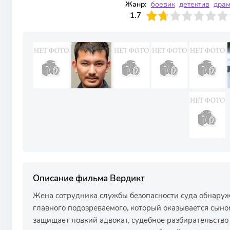
Жанр:
боевик
детектив
дра
17
1
2
3
1.7
4
5
6
7
8
9
10
Описание фильма Вердикт
Жена сотрудника службы безопасности суда обнаруж
главного подозреваемого, который оказывается сыно
защищает ловкий адвокат, судебное разбирательств