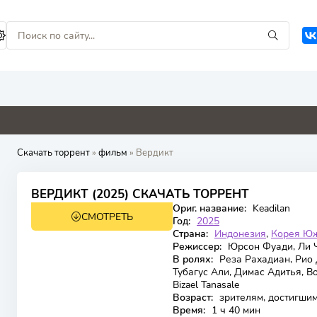
0
0
0
0
Скачать торрент
»
фильм
» Вердикт
8.6
ВЕРДИКТ (2025) СКАЧАТЬ ТОРРЕНТ
Ориг. название:
Keadilan
СМОТРЕТЬ
WEB-DL
Год:
2025
Страна:
Индонезия
,
Корея Ю
Режиссер:
Юрсон Фуади, Ли 
В ролях:
Реза Рахадиан, Рио 
Тубагус Али, Димас Адитья, В
Bizael Tanasale
Возраст:
зрителям, достигшим
Время:
1 ч 40 мин