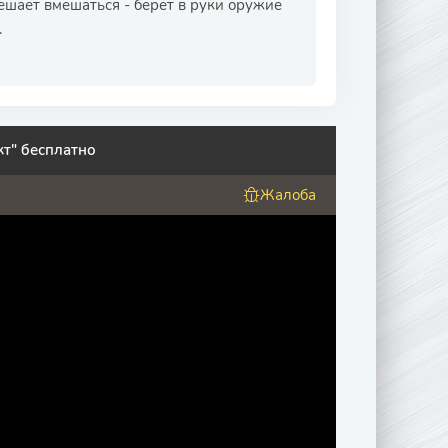
ешает вмешаться - берёт в руки оружие
.
т" бесплатно
Жалоба