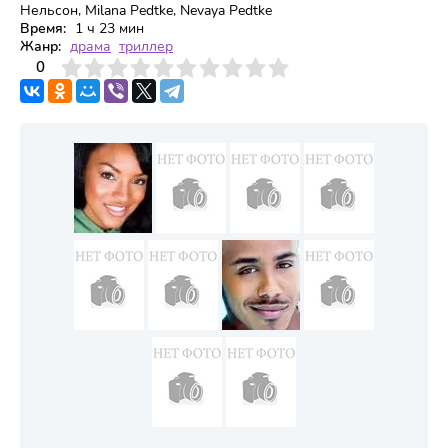
Нельсон, Milana Pedtke, Nevaya Pedtke
Время:
1 ч 23 мин
Жанр:
драма
триллер
3
4
0
5
6
7
8
9
10