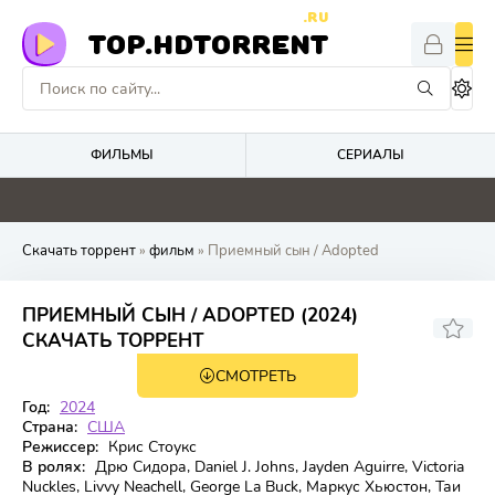
.RU
TOP.HDTORRENT
ФИЛЬМЫ
СЕРИАЛЫ
0
0
0
4.9
Скачать торрент
»
фильм
» Приемный сын / Adopted
ПРИЕМНЫЙ СЫН / ADOPTED (2024)
4.2
СКАЧАТЬ ТОРРЕНТ
СМОТРЕТЬ
WEB-DL
Год:
2024
Страна:
США
Режиссер:
Крис Стоукс
В ролях:
Дрю Сидора, Daniel J. Johns, Jayden Aguirre, Victoria
Nuckles, Livvy Neachell, George La Buck, Маркус Хьюстон, Таи