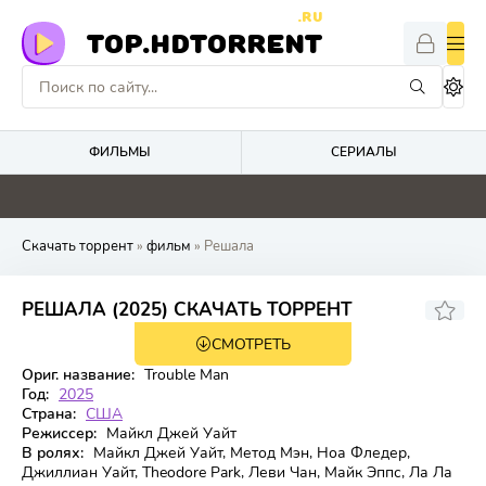
.RU
TOP.HDTORRENT
ФИЛЬМЫ
СЕРИАЛЫ
0
0
0
0
Скачать торрент
»
фильм
» Решала
4.6
РЕШАЛА (2025) СКАЧАТЬ ТОРРЕНТ
СМОТРЕТЬ
WEB-DL
Ориг. название:
Trouble Man
Год:
2025
Страна:
США
Режиссер:
Майкл Джей Уайт
В ролях:
Майкл Джей Уайт, Метод Мэн, Ноа Фледер,
Джиллиан Уайт, Theodore Park, Леви Чан, Майк Эппс, Ла Ла