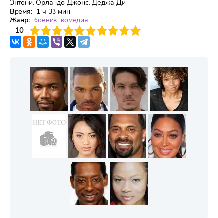
Энтони, Орландо Джонс, Деджа Ди
Время:
1 ч 33 мин
Жанр:
боевик
комедия
3
4
10
5
6
7
8
9
10