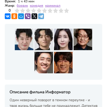
Время:
1 ч 43 мин
Жанр:
боевик
комедия
криминал
3
4
0
5
6
7
8
9
10
Описание фильма Информатор
Один неверный поворот в темном переулке - и
твоя жизнь больше тебе не принадлежит. Детектив