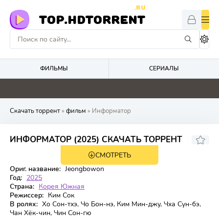
.RU
TOP.HDTORRENT
ФИЛЬМЫ
СЕРИАЛЫ
0
4.6
0
0
Скачать торрент
»
фильм
» Информатор
6.4
ИНФОРМАТОР (2025) СКАЧАТЬ ТОРРЕНТ
СМОТРЕТЬ
WEB-DL
Ориг. название:
Jeongbowon
Год:
2025
Страна:
Корея Южная
Режиссер:
Ким Сок
В ролях:
Хо Сон-тхэ, Чо Бон-нэ, Ким Мин-джу, Чха Сун-бэ,
Чан Хёк-чин, Чин Сон-гю