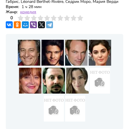
Габрис, Léonard Berthet-Rivière, Седрик Моро, Мария Верди
Время:
1 ч 28 мин
Жанр:
комедия
3
4
0
5
6
7
8
9
10