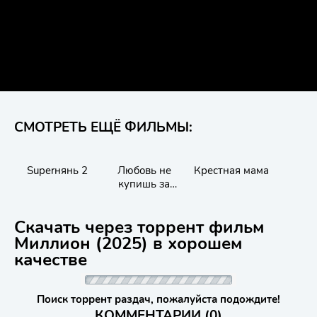
СМОТРЕТЬ ЕЩЁ ФИЛЬМЫ:
Superнянь 2
Любовь не
Крестная мама
Ко
купишь за
деньги / Парень
Стэн / Stan the
Скачать через торрент фильм
Man
Миллион (2025) в хорошем
качестве
Поиск торрент раздач, пожалуйста подождите!
КОММЕНТАРИИ (0)