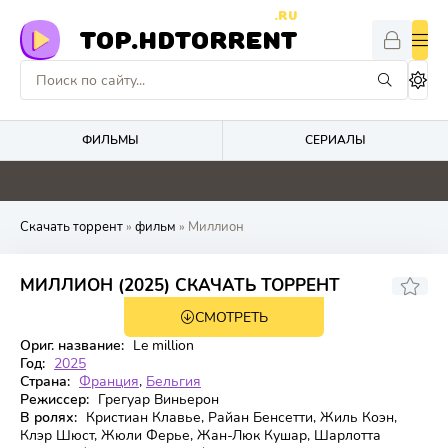
.RU
TOP.HDTORRENT
ФИЛЬМЫ
СЕРИАЛЫ
0
0
0
4.6
Скачать торрент
»
фильм
» Миллион
5.2
МИЛЛИОН (2025) СКАЧАТЬ ТОРРЕНТ
СМОТРЕТЬ
WEB-DL
Ориг. название:
Le million
Год:
2025
Страна:
Франция
,
Бельгия
Режиссер:
Грегуар Виньерон
В ролях:
Кристиан Клавье, Райан Бенсетти, Жиль Коэн,
Клэр Шюст, Жюли Ферье, Жан-Люк Кушар, Шарлотта