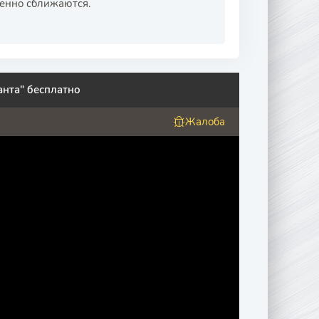
пенно сближаются.
анта" бесплатно
Жалоба