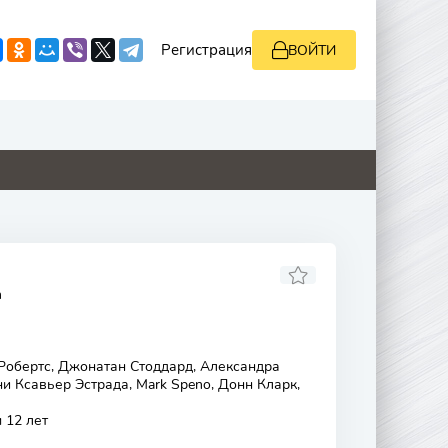
Регистрация
ВОЙТИ
4.9
0
4.1
2.9
n
 Робертс, Джонатан Стоддард, Александра
ни Ксавьер Эстрада, Mark Speno, Донн Кларк,
 12 лет