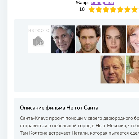
Жанр:
мелодрама
100
1
2
3
4
10
5
6
7
8
9
10
Описание фильма Не тот Санта
Санта-Клаус просит помощи у своего двоюродного б
отправиться в небольшой город в Нью-Мексико, чтоб
Там Колтона встречает Натали, которая пытается сд