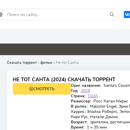
4.8
4.6
4.8
5.1
Скачать торрент
»
фильм
» Не тот Санта
6.6
НЕ ТОТ САНТА (2024) СКАЧАТЬ ТОРРЕНТ
Ориг. название:
Santa's Cousi
СМОТРЕТЬ
FHD (1080p)
Год:
2024
Страна:
США
Режиссер:
Росс Каган Маркс
В ролях:
Malcolm Engel, Эрик
Харрис, Элайза Робертс, Энто
Кирк Рус, Натали Джонс
Возраст:
зрителям, достигшим
Время:
1 ч 35 мин