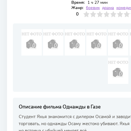
Время:
1 ч 27 мин
Жанр:
боевик
драма
комеди
0
1
2
3
4
0
5
6
7
8
9
10
Описание фильма Однажды в Газе
Студент Яхья знакомится с дилером Осамой и заводи
торговать, но однажды Осаму жестоко убивают. Яхья 
но встреча с убийцей меняет всё.