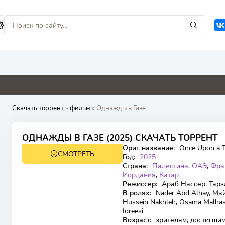
0
0
0
4.1
Скачать торрент
»
фильм
» Однажды в Газе
6.1
ОДНАЖДЫ В ГАЗЕ (2025) СКАЧАТЬ ТОРРЕНТ
Ориг. название:
Once Upon a T
СМОТРЕТЬ
WEB-DL
Год:
2025
Страна:
Палестина
,
ОАЭ
,
Фра
Иордания
,
Катар
Режиссер:
Араб Нассер, Тар
В ролях:
Nader Abd Alhay, Майд
Hussein Nakhleh, Osama Malh
Idreesi
Возраст:
зрителям, достигшим