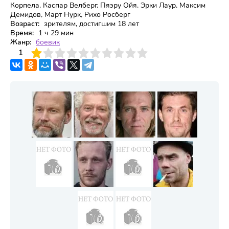
Корпела, Каспар Велберг, Пяэру Ойя, Эрки Лаур, Максим
Демидов, Март Нурк, Рихо Росберг
Возраст:
зрителям, достигшим 18 лет
Время:
1 ч 29 мин
Жанр:
боевик
3
4
1
5
6
7
8
9
10