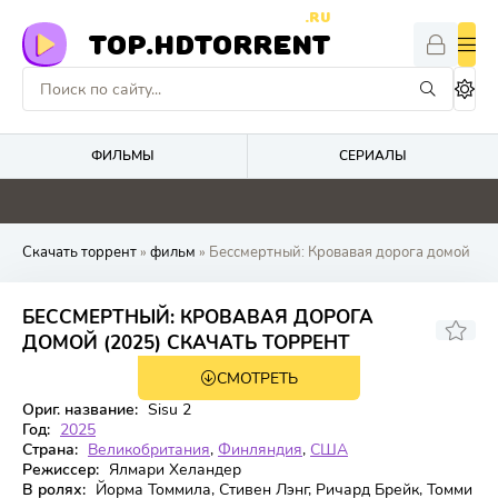
.RU
TOP.HDTORRENT
ФИЛЬМЫ
СЕРИАЛЫ
0
0
0
0
Скачать торрент
»
фильм
» Бессмертный: Кровавая дорога домой
БЕССМЕРТНЫЙ: КРОВАВАЯ ДОРОГА
5.754
7.3
ДОМОЙ (2025) СКАЧАТЬ ТОРРЕНТ
СМОТРЕТЬ
WEB-DL
Ориг. название:
Sisu 2
Год:
2025
Страна:
Великобритания
,
Финляндия
,
США
Режиссер:
Ялмари Хеландер
В ролях:
Йорма Томмила, Стивен Лэнг, Ричард Брейк, Томми