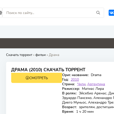
9
4.8
0
0
0
Скачать торрент
»
фильм
» Драма
5.47
4.9
ДРАМА (2010) СКАЧАТЬ ТОРРЕНТ
Ориг. название:
Drama
СМОТРЕТЬ
Год:
2010
Страна:
Чили
,
Аргентина
Режиссер:
Матиас Лира
В ролях:
Эйсебио Аренас, Дие
Эдуардо Паксеко, Алехандро 
Диего Муньос, Алехандро Тре
Возраст:
зрителям, достигшим
Время:
1 ч 20 мин