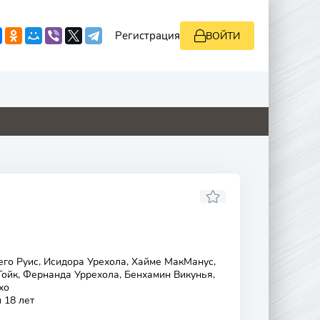
Регистрация
ВОЙТИ
0
0
0
0
го Руис, Исидора Урехола, Хайме МакМанус,
Гойк, Фернанда Уррехола, Бенхамин Викунья,
хо
 18 лет