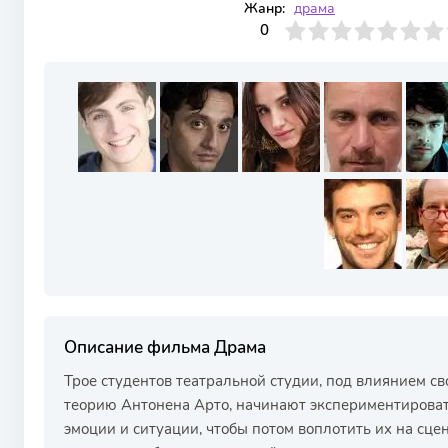
Жанр:
драма
0
1
2
3
4
0
5
6
7
8
9
10
Описание фильма Драма
Трое студентов театральной студии, под влиянием с
теорию Антонена Арто, начинают экспериментироват
эмоции и ситуации, чтобы потом воплотить их на сц