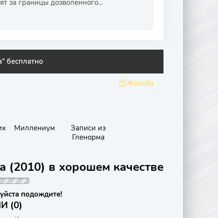
т за границы дозволенного...
а" бесплатно
Жалоба
их
Миллениум
Записи из
Гленорма
а (2010) в хорошем качестве
уйста подождите!
 (0)