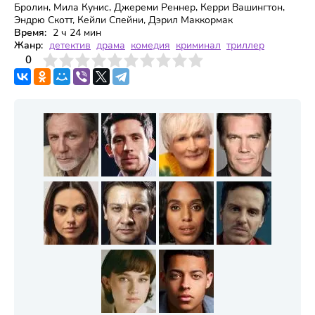
Бролин, Мила Кунис, Джереми Реннер, Керри Вашингтон,
Эндрю Скотт, Кейли Спейни, Дэрил Маккормак
Время:
2 ч 24 мин
Жанр:
детектив
драма
комедия
криминал
триллер
3
4
0
5
6
7
8
9
10