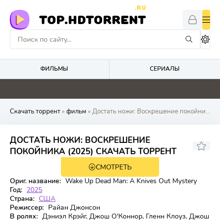
.RU
TOP.HDTORRENT
ФИЛЬМЫ
СЕРИАЛЫ
0
0
5.3
4.1
Скачать торрент
»
фильм
» Достать ножи: Воскрешение покойника
ДОСТАТЬ НОЖИ: ВОСКРЕШЕНИЕ
6.949
7.9
ПОКОЙНИКА (2025) СКАЧАТЬ ТОРРЕНТ
СМОТРЕТЬ
WEB-DL
Ориг. название:
Wake Up Dead Man: A Knives Out Mystery
Год:
2025
Страна:
США
Режиссер:
Райан Джонсон
В ролях:
Дэниэл Крэйг, Джош О'Коннор, Гленн Клоуз, Джош