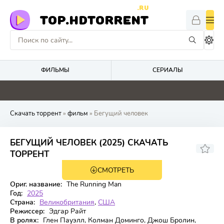
.RU
TOP.HDTORRENT
ФИЛЬМЫ
СЕРИАЛЫ
0
0
0
0
Скачать торрент
»
фильм
» Бегущий человек
БЕГУЩИЙ ЧЕЛОВЕК (2025) СКАЧАТЬ
6.484
6.7
ТОРРЕНТ
СМОТРЕТЬ
WEB-DL
Ориг. название:
The Running Man
Год:
2025
Страна:
Великобритания
,
США
Режиссер:
Эдгар Райт
В ролях:
Глен Пауэлл, Колман Доминго, Джош Бролин,