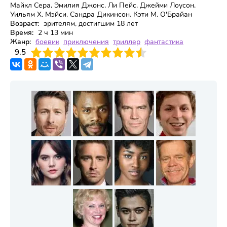
Майкл Сера, Эмилия Джонс, Ли Пейс, Джейми Лоусон,
Уильям Х. Мэйси, Сандра Дикинсон, Кэти М. О'Брайан
Возраст:
зрителям, достигшим 18 лет
Время:
2 ч 13 мин
Жанр:
боевик
приключения
триллер
фантастика
3
9.5
4
5
6
7
8
9
10