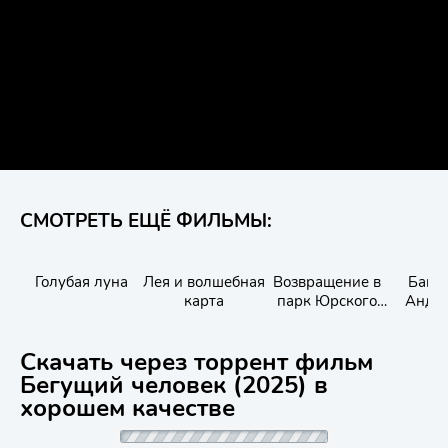
СМОТРЕТЬ ЕЩЁ ФИЛЬМЫ:
Голубая луна
Лея и волшебная
Возвращение в
Банд
карта
парк Юрского
Андже
периода
Maze 
Скачать через торрент фильм
Бегущий человек (2025) в
хорошем качестве