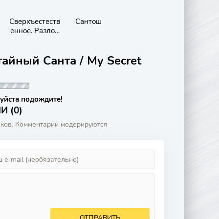
й
Сверхъестеств
Сантош
енное. Разлом
времени
айный Санта / My Secret
уйста подождите!
 (0)
аков. Комментарии модерируются
ОТПРАВИТЬ