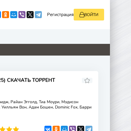
Регистрация
ВОЙТИ
0
0
4.9
4.8
25) СКАЧАТЬ ТОРРЕНТ
дж, Райан Эгголд, Тиа Моури, Мэдисон
Уилльям Вон, Адам Бошен, Dominic Fox, Барри