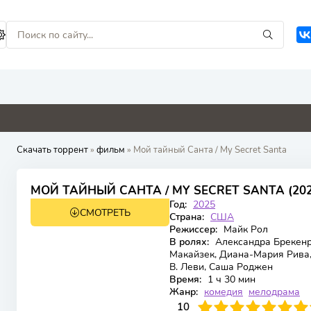
0
0
5.3
4.1
Скачать торрент
»
фильм
» Мой тайный Санта / My Secret Santa
6.1
МОЙ ТАЙНЫЙ САНТА / MY SECRET SANTA (20
Год:
2025
СМОТРЕТЬ
WEB-DL
Страна:
США
Режиссер:
Майк Рол
В ролях:
Александра Брекенри
Макайзек, Диана-Мария Рива, 
В. Леви, Саша Роджен
Время:
1 ч 30 мин
Жанр:
комедия
мелодрама
100
1
2
3
4
10
5
6
7
8
9
10