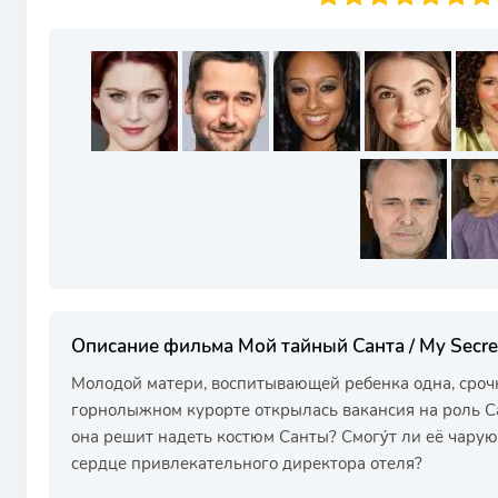
Описание фильма Мой тайный Санта / My Secre
Молодой матери, воспитывающей ребенка одна, срочно
горнолыжном курорте открылась вакансия на роль Са
она решит надеть костюм Санты? Смогу́т ли её чару
сердце привлекательного директора отеля?