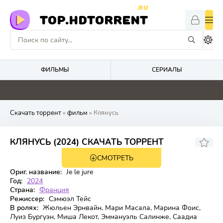
.RU
TOP.HDTORRENT
ФИЛЬМЫ
СЕРИАЛЫ
0
4.7
0
0
Скачать торрент
»
фильм
» Клянусь
6.2
КЛЯНУСЬ (2024) СКАЧАТЬ ТОРРЕНТ
СМОТРЕТЬ
WEB-DL
Ориг. название:
Je le jure
Год:
2024
Страна:
Франция
Режиссер:
Сэмюэл Тейс
В ролях:
Жюльен Эрнвайн, Мари Масала, Марина Фоис,
Луиз Бургуэн, Миша Лекот, Эммануэль Салинже, Саадиа