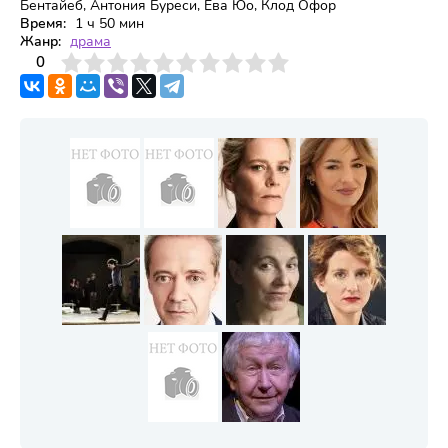
Бентайеб, Антония Буреси, Ева Юо, Клод Офор
Время:
1 ч 50 мин
Жанр:
драма
3
4
0
5
6
7
8
9
10