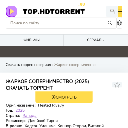
.RU
TOP.HDTORRENT
ФИЛЬМЫ
СЕРИАЛЫ
0
0
0
0
Скачать торрент
»
сериал
» Жаркое соперничество
ЖАРКОЕ СОПЕРНИЧЕСТВО (2025)
8.752
9.2
СКАЧАТЬ ТОРРЕНТ
СМОТРЕТЬ
1 сезон 6 серия
Ориг. название:
Heated Rivalry
Год:
2025
Страна:
Канада
Режиссер:
Джейкоб Тирни
В ролях:
Хадсон Уильямс, Коннор Сторри, Виталий