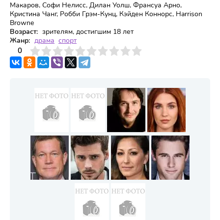
Макаров, Софи Нелисс, Дилан Уолш, Франсуа Арно,
Кристина Чанг, Робби Грэм-Кунц, Кэйден Коннорс, Harrison
Browne
Возраст:
зрителям, достигшим 18 лет
Жанр:
драма
спорт
3
4
0
5
6
7
8
9
10