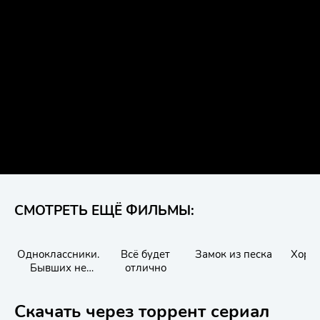
СМОТРЕТЬ ЕЩЁ ФИЛЬМЫ:
Одноклассники.
Всё будет
Замок из песка
Хорм
Бывших не
отлично
бывает
Скачать через торрент сериал