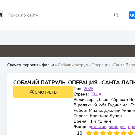
2.2
0
0
0
Скачать торрент
»
фильм
» Собачий патруль: Операция «Санта Лапк
6.8
СОБАЧИЙ ПАТРУЛЬ: ОПЕРАЦИЯ «САНТА ЛАПКУ
Год:
2025
СМОТРЕТЬ
WEB-DL
Страна:
США
Режиссер:
Джош Абрахам Ве
В ролях:
Кьюба Гудинг мл., Г
Роберт Миано, Джонни Уильям
Спросс, Кристина Купер
Время:
1 ч 41 мин
Жанр:
детектив
комедия
пр
100
1
2
3
4
10
5
6
7
8
9
10