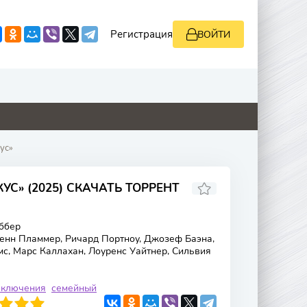
Регистрация
ВОЙТИ
2
0
0
0
ус»
С» (2025) СКАЧАТЬ ТОРРЕНТ
ббер
ленн Пламмер, Ричард Портноу, Джозеф Баэна,
с, Марс Каллахан, Лоуренс Уайтнер, Сильвия
иключения
семейный