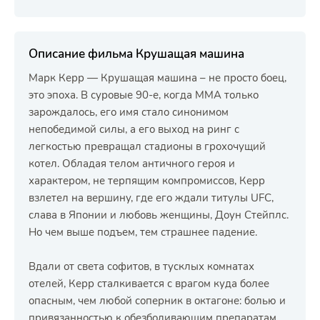
Описание фильма Крушащая машина
Марк Керр — Крушащая машина – не просто боец,
это эпоха. В суровые 90-е, когда MMA только
зарождалось, его имя стало синонимом
непобедимой силы, а его выход на ринг с
легкостью превращал стадионы в грохочущий
котел. Обладая телом античного героя и
характером, не терпящим компромиссов, Керр
взлетел на вершину, где его ждали титулы UFC,
слава в Японии и любовь женщины, Доун Стейплс.
Но чем выше подъем, тем страшнее падение.
Вдали от света софитов, в тусклых комнатах
отелей, Керр сталкивается с врагом куда более
опасным, чем любой соперник в октагоне: болью и
привязанностью к обезболивающим препаратам.