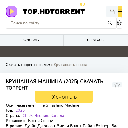
.RU
TOP.HDTORRENT
ФИЛЬМЫ
СЕРИАЛЫ
5.2
5.1
4.1
2.2
Скачать торрент
»
фильм
» Крушащая машина
КРУШАЩАЯ МАШИНА (2025) СКАЧАТЬ
5.943
6.7
ТОРРЕНТ
СМОТРЕТЬ
WEB-DL
Ориг. название:
The Smashing Machine
Год:
2025
Страна:
США
,
Япония
,
Канада
Режиссер:
Бенни Сэфди
В ролях:
Дуэйн Джонсон, Эмили Блант, Райан Бэйдер, Бас