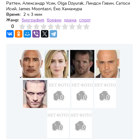
Раттен, Александр Усик, Olga Dzyurak, Линдси Гэвин, Сатоси
Исий, James Moontasri, Ёко Хамамура
Время:
2 ч 3 мин
Жанр:
биография
боевик
драма
спорт
3
4
0
5
6
7
8
9
10