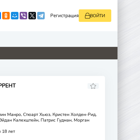
Регистрация
ВОЙТИ
0
8.8
0
0
РРЕНТ
ин Манро, Стюарт Хьюз, Кристен Холден-Рид,
 Эйдан Калехштейн, Патрис Гудман, Морган
 18 лет