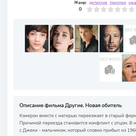
Жанр:
детектив
триллер
ужа
0
1
2
3
4
0
5
6
7
8
9
10
Описание фильма Другие. Новая обитель
Кэмерон вместе с матерью переезжает в старый фер
Причиной переезда становится конфликт с отцом. В 
с Джеки - мальчиком, который словно прибыл из 1960