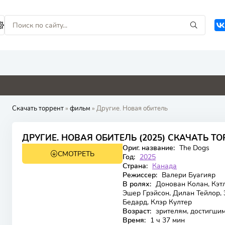
0
9
4.6
0
Скачать торрент
»
фильм
» Другие. Новая обитель
6.272
4.6
ДРУГИЕ. НОВАЯ ОБИТЕЛЬ (2025) СКАЧАТЬ ТО
Ориг. название:
The Dogs
СМОТРЕТЬ
WEB-DL
Год:
2025
Страна:
Канада
Режиссер:
Валери Буагияр
В ролях:
Донован Колан, Кэтл
Эшер Грэйсон, Дилан Тейлор,
Бедард, Клэр Култер
Возраст:
зрителям, достигшим
Время:
1 ч 37 мин