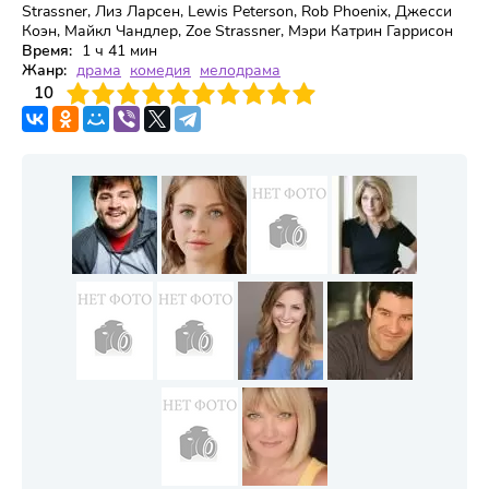
Strassner, Лиз Ларсен, Lewis Peterson, Rob Phoenix, Джесси
Коэн, Майкл Чандлер, Zoe Strassner, Мэри Катрин Гаррисон
Время:
1 ч 41 мин
Жанр:
драма
комедия
мелодрама
3
4
10
5
6
7
8
9
10