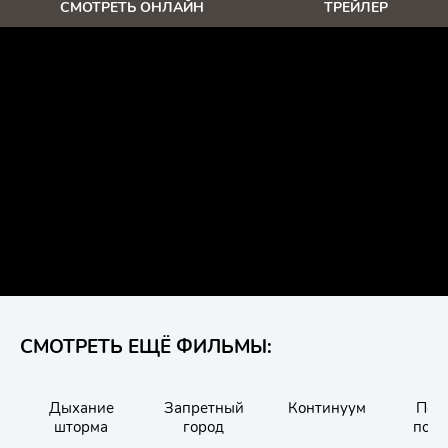
СМОТРЕТЬ ОНЛАЙН
ТРЕЙЛЕР
СМОТРЕТЬ ЕЩЁ ФИЛЬМЫ:
Дыхание
Запретный
Континуум
Пой
шторма
город
пол