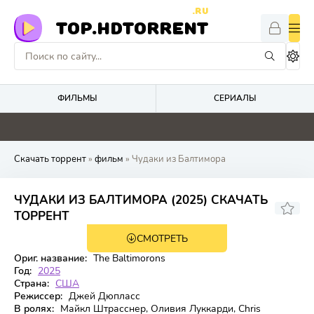
.RU
TOP.HDTORRENT
ФИЛЬМЫ
СЕРИАЛЫ
0
0
4.1
0
Скачать торрент
»
фильм
» Чудаки из Балтимора
ЧУДАКИ ИЗ БАЛТИМОРА (2025) СКАЧАТЬ
7.5
ТОРРЕНТ
СМОТРЕТЬ
WEB-DL
Ориг. название:
The Baltimorons
Год:
2025
Страна:
США
Режиссер:
Джей Дюпласс
В ролях:
Майкл Штрасснер, Оливия Луккарди, Chris