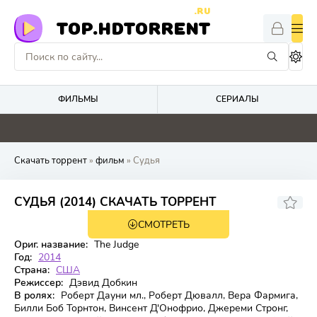
.RU
TOP.HDTORRENT
ФИЛЬМЫ
СЕРИАЛЫ
0
4.8
0
2.2
Скачать торрент
»
фильм
» Судья
7.866
7.4
СУДЬЯ (2014) СКАЧАТЬ ТОРРЕНТ
СМОТРЕТЬ
BDRip
Ориг. название:
The Judge
Год:
2014
Страна:
США
Режиссер:
Дэвид Добкин
В ролях:
Роберт Дауни мл., Роберт Дювалл, Вера Фармига,
Билли Боб Торнтон, Винсент Д'Онофрио, Джереми Стронг,