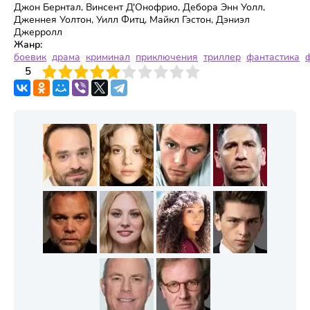
Джон Бернтал, Винсент Д'Онофрио, Дебора Энн Уолл,
Дженнея Уолтон, Уилл Фитц, Майкл Гэстон, Дэниэл
Джерролл
Жанр:
боевик
драма
криминал
приключения
триллер
фантастика
3
4
5
5
6
7
8
9
10