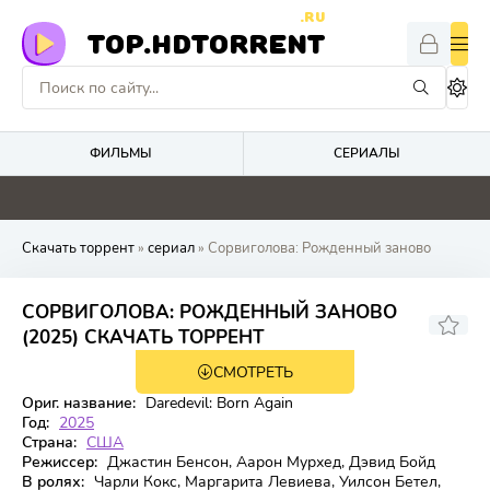
.RU
TOP.HDTORRENT
ФИЛЬМЫ
СЕРИАЛЫ
4.1
2.9
0
0
Скачать торрент
»
сериал
» Сорвиголова: Рожденный заново
СОРВИГОЛОВА: РОЖДЕННЫЙ ЗАНОВО
7.342
8
(2025) СКАЧАТЬ ТОРРЕНТ
СМОТРЕТЬ
2 сезон 8 серия
Ориг. название:
Daredevil: Born Again
Год:
2025
Страна:
США
Режиссер:
Джастин Бенсон, Аарон Мурхед, Дэвид Бойд
В ролях:
Чарли Кокс, Маргарита Левиева, Уилсон Бетел,