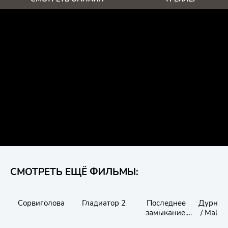
СМОТРЕТЬ ЕЩЁ ФИЛЬМЫ:
Сорвиголова
Гладиатор 2
Последнее
Дурное
замыкание.
/ Mala I
Конец света