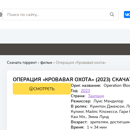
2
0
0
0
Скачать торрент
»
фильм
» Операция «Кровавая охота»
3,5
ОПЕРАЦИЯ «КРОВАВАЯ ОХОТА» (2023) СКАЧА
Ориг. название:
Operation Blo
СМОТРЕТЬ
WEB-DL
Год:
2023
Страна:
Таиланд
Режиссер:
Луис Мэндилор
В ролях:
Куинтон Джексон, Л
Кулинг, Майлс Клохесси, Гари 
Кан Мл., Эмма Лунд
Возраст:
зрителям, достигшим
Время:
1 ч 34 мин