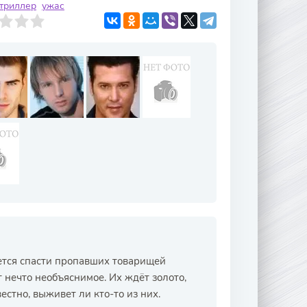
триллер
ужас
ется спасти пропавших товарищей
т нечто необъяснимое. Их ждёт золото,
естно, выживет ли кто-то из них.