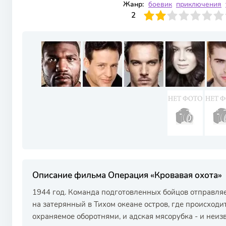
Жанр:
боевик
приключения
20
1
2
3
4
2
5
6
7
8
9
10
Описание фильма Операция «Кровавая охота»
1944 год. Команда подготовленных бойцов отправля
на затерянный в Тихом океане остров, где происходи
охраняемое оборотнями, и адская мясорубка - и неизв