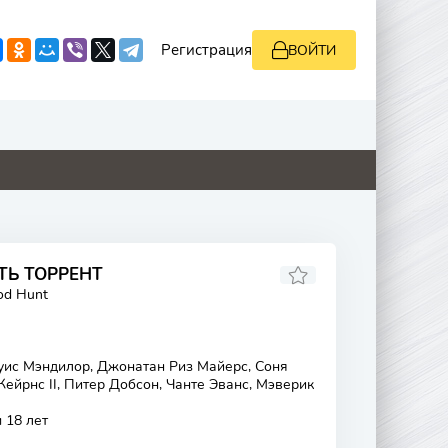
Регистрация
ВОЙТИ
0
0
0
0
ТЬ ТОРРЕНТ
od Hunt
уис Мэндилор, Джонатан Риз Майерс, Соня
Кейрнс II, Питер Добсон, Чанте Эванс, Мэверик
 18 лет