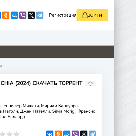
Регистрация
ВОЙТИ
0
2
0
0
ia
CHIA (2024) СКАЧАТЬ ТОРРЕНТ
женнифер Мишати, Мириам Кандурро,
 Натоли, Джей Нателли, Silvia Morigi, Франсис
Пол Баллард