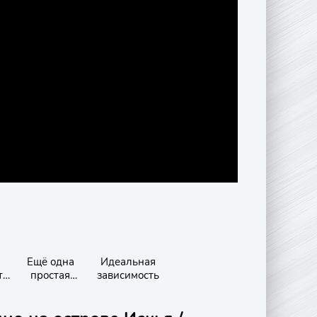
Ещё одна
Идеальная
т
простая
зависимость
просьба