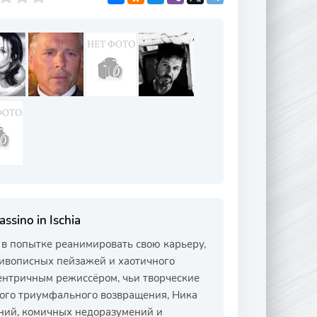
sino in Ischia
 в попытке реанимировать свою карьеру,
живописных пейзажей и хаотичного
центричным режиссёром, чьи творческие
мого триумфального возвращения, Ника
ний, комичных недоразумений и