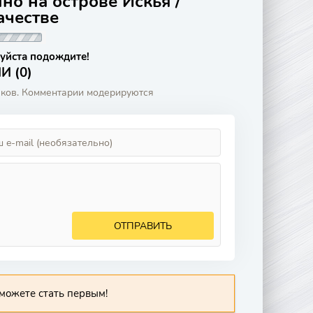
но на острове Искья /
качестве
уйста подождите!
 (0)
аков. Комментарии модерируются
ОТПРАВИТЬ
можете стать первым!