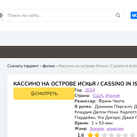
0
2.2
0
0
Скачать торрент
»
фильм
» Кассино на острове Искья / Cassino in Isch
5.1
КАССИНО НА ОСТРОВЕ ИСКЬЯ / CASSINO IN IS
Год:
2024
СМОТРЕТЬ
WEB-DL
Страна:
США
,
Италия
Режиссер:
Фрэнк Чиота
В ролях:
Доминик Пёрселл, Д
Клаудия Делли Ночи, Карлотта
Пардейян, Уго Дигеро, Джей 
Время:
1 ч 53 мин
Жанр:
боевик
комедия
16
1
2
3
1.6
4
5
6
7
8
9
10