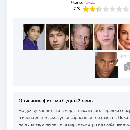
Жанр:
ужас
23
1
2
3
2.3
4
5
6
7
8
9
10
Описание фильма Судный день
На дочку кандидата в мэры небольшого городка сов
в костюме и маске судьи сбрасывает её с моста. Пока
на лучшее, а нынешняя мэр, несмотря на озабоченнос