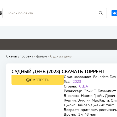
4.8
0
0
0
Скачать торрент
»
фильм
» Судный день
5,056
4,3
СУДНЫЙ ДЕНЬ (2023) СКАЧАТЬ ТОРРЕНТ
Ориг. название:
Founders Day
СМОТРЕТЬ
BDRip
Год:
2023
Страна:
США
Режиссер:
Эрик С. Блумквист
В ролях:
Наоми Грэйс, Девин 
Куртин, Эмилия МакКарти, Ол
Джонс, Тайлер Джеймс Уайт
Возраст:
зрителям, достигшим
Время:
1 ч 46 мин