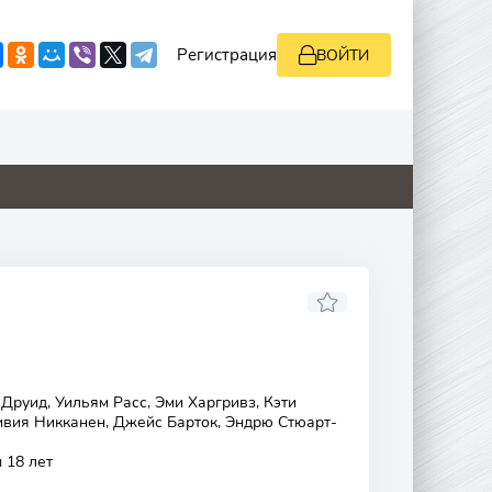
Регистрация
ВОЙТИ
0
4.8
8.8
0
Друид, Уильям Расс, Эми Харгривз, Кэти
ивия Никканен, Джейс Барток, Эндрю Стюарт-
 18 лет