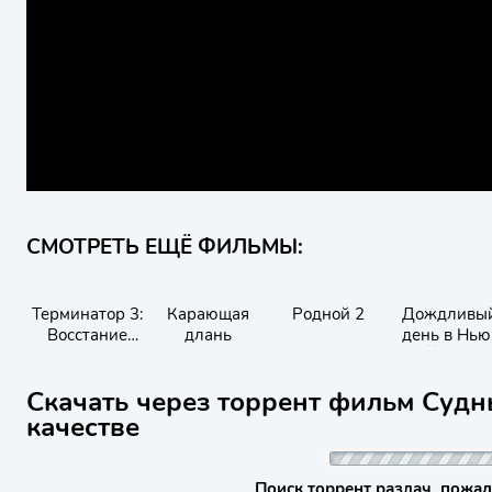
СМОТРЕТЬ ЕЩЁ ФИЛЬМЫ:
Терминатор 3:
Карающая
Родной 2
Дождливы
Восстание
длань
день в Нью
машин
Йорке
Скачать через торрент фильм Судн
качестве
Поиск торрент раздач, пожал