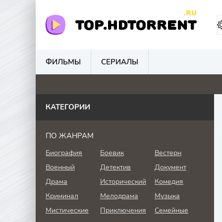
.RU
TOP.HDTORRENT
ФИЛЬМЫ
СЕРИАЛЫ
0
0
4.1
0
КАТЕГОРИИ
ПО ЖАНРАМ
Биография
Боевик
Вестерн
Военный
Детектив
Документ
Драма
Исторический
Комедия
Криминал
Мелодрама
Музыка
Мистические
Приключения
Семейные