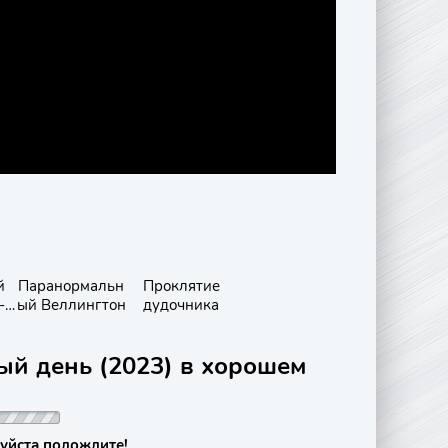
й
Паранормальн
Проклятие
-
ый Веллингтон
дудочника
ый день (2023) в хорошем
уйста подождите!