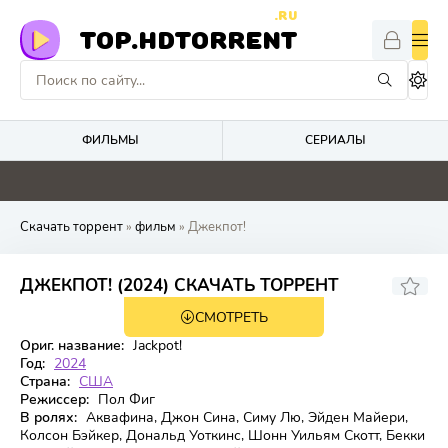
.RU
TOP.HDTORRENT
ФИЛЬМЫ
СЕРИАЛЫ
0
0
0
0
Скачать торрент
»
фильм
» Джекпот!
6,041
5,8
ДЖЕКПОТ! (2024) СКАЧАТЬ ТОРРЕНТ
СМОТРЕТЬ
WEB-DL
Ориг. название:
Jackpot!
Год:
2024
Страна:
США
Режиссер:
Пол Фиг
В ролях:
Аквафина, Джон Сина, Симу Лю, Эйден Майери,
Колсон Бэйкер, Дональд Уоткинс, Шонн Уильям Скотт, Бекки