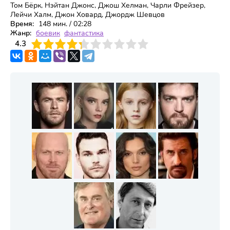
Том Бёрк, Нэйтан Джонс, Джош Хелман, Чарли Фрейзер,
Лейчи Халм, Джон Ховард, Джордж Шевцов
Время:
148 мин. / 02:28
Жанр:
боевик
фантастика
3
4.3
4
5
6
7
8
9
10