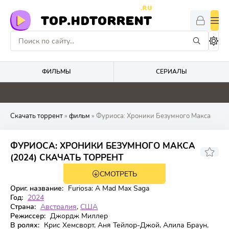
.RU
TOP.HDTORRENT
ФИЛЬМЫ
СЕРИАЛЫ
0
0
0
4.1
Скачать торрент
»
фильм
» Фуриоса: Хроники Безумного Макса
ФУРИОСА: ХРОНИКИ БЕЗУМНОГО МАКСА
7,156
7,5
(2024) СКАЧАТЬ ТОРРЕНТ
СМОТРЕТЬ
WEB-DL
Ориг. название:
Furiosa: A Mad Max Saga
Год:
2024
Страна:
Австралия
,
США
Режиссер:
Джордж Миллер
В ролях:
Крис Хемсворт, Аня Тейлор-Джой, Алила Браун,